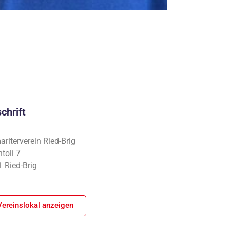
chrift
riterverein Ried-Brig
toli 7
 Ried-Brig
Vereinslokal anzeigen