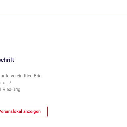
chrift
riterverein Ried-Brig
toli 7
 Ried-Brig
Vereinslokal anzeigen